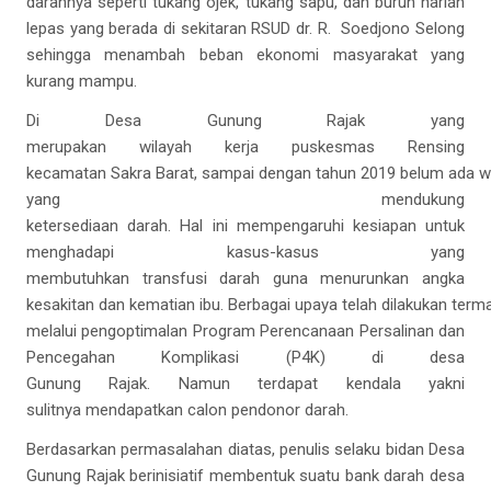
darahnya seperti tukang ojek, tukang sapu, dan buruh harian
lepas yang berada di sekitaran RSUD dr. R. Soedjono Selong
sehingga menambah beban ekonomi masyarakat yang
kurang mampu.
Di Desa Gunung Rajak yang
merupakan wilayah kerja puskesmas Rensing
kecamatan Sakra Barat, sampai dengan tahun 2019 belum ada 
yang mendukung
ketersediaan darah. Hal ini mempengaruhi kesiapan untuk
menghadapi kasus-kasus yang
membutuhkan transfusi darah guna menurunkan angka
kesakitan dan kematian ibu. Berbagai upaya telah dilakukan term
melalui pengoptimalan Program Perencanaan Persalinan dan
Pencegahan Komplikasi (P4K) di desa
Gunung Rajak. Namun terdapat kendala yakni
sulitnya mendapatkan calon pendonor darah.
Berdasarkan permasalahan diatas, penulis selaku bidan Desa
Gunung Rajak berinisiatif membentuk suatu bank darah desa