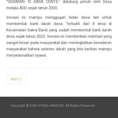
“GERAKMU SI DARA CENTIL” didukung penuh oleh Desa
melalui ADD sejak tahun 2020.
Inovasi ini mampu menggugah bidan desa lain untuk
membentuk bank darah desa. Terbukti dari 4 desa di
Kecamatan Sakra Barat yang sudah membentuk bank darah
desa sejak tahun 2022. Inovasi ini memberikan manfaat yang
sangat besar pada masyarakat dan meningkatkan kesadaran
masyarakat bahwa setetes darah yang kita berikan mampu
menyelamatkan nyawa.
NEXT ARTICLE: CUKUPKAH IPK TINGGI MENUNJANG KARIR LULUSAN MAH
NEXT
Copyright © 2026 STIKES HAMZAR. All Rights Reserved.