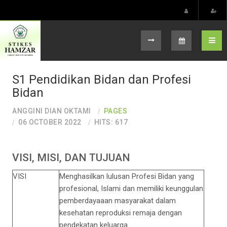
Select your language
S1 Pendidikan Bidan dan Profesi
Bidan
ANGGINI DIAN OKTAMI
PAGES
06 OCTOBER 2022
HITS: 617
VISI, MISI, DAN TUJUAN
VISI
Menghasilkan lulusan Profesi Bidan yang
profesional, Islami dan memiliki keunggulan
pemberdayaaan masyarakat dalam
kesehatan reproduksi remaja dengan
pendekatan keluarga.