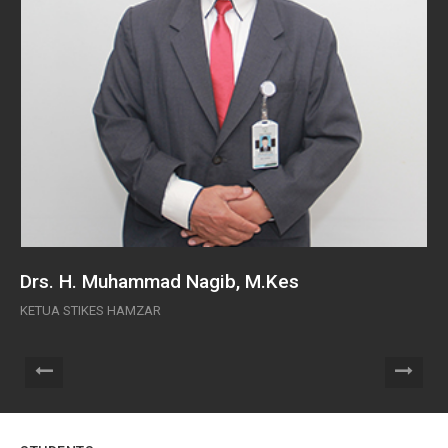
Drs. H. Muhammad Nagib, M.Kes
Ba
KETUA STIKES HAMZAR
KE